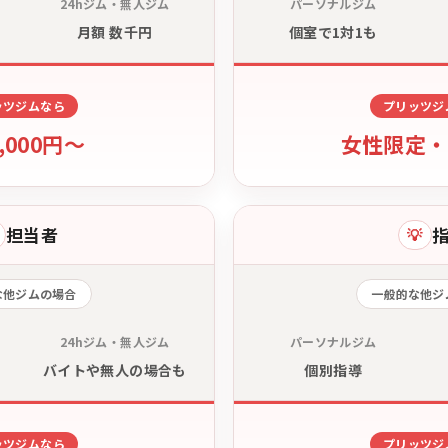
24hジム・無人ジム
パーソナルジム
月額 数千円
個室で1対1も
ッツジムなら
プリッツジ
3,000円〜
女性限定・
担当者
💡
な他ジムの場合
一般的な他ジ
24hジム・無人ジム
パーソナルジム
バイトや無人の場合も
個別指導
ッツジムなら
プリッツジ