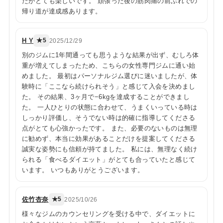
たがとても楽しいです。 頑張った後の筋肉痛の前ぶれでの
帰り道が達成感あります。
H Y
★5
2025/12/29
別のジムに1年間通っても思うような結果が出ず、むしろ体
重が増えてしまったため、こちらの女性専門ジムに通い始
めました。 最初はパーソナルジム選びに迷いましたが、体
験時に「ここなら続けられそう」と感じて入会を決めまし
た。 その結果、3ヶ月で−6kgを達成することができまし
た。 一人ひとりの状態に合わせて、うまくいっている時は
しっかり評価し、そうでない時は的確に指導してくださる
点がとても心強かったです。 また、必要のないものは無理
に勧めず、本当に効果があることだけを提案してくださる
誠実な姿勢にも信頼が持てました。 私には、無理なく続け
られる「食べるダイエット」がとても合っていたと感じて
います。 いつもありがとうございます。
佐竹杏奈
★5
2025/10/26
様々なジムのカウンセリングを受ける中で、ダイエットに