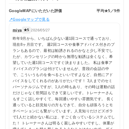
GoogleMAPにいただいた評価
平均★5／9件
📍Googleマップで見る
miya
★5
2026/05/27
昨年9月から、いちばん少ない週1回コースで通っており、
現在8ヶ月目です。 週2回コースや食事アドバイス付きのプ
ランもあるので、最初は勧誘されるのかなと少し不安でし
たが、カウンセリングの時から無理な勧誘は全くなく、希
望していた週1回コースですぐ決まりました。 私は食事ア
ドバイスのプランは付けていませんが、普段の会話の中
で、こういうものを食べるといいですよなど、自然にアド
バイスをしてくれるのがありがたいです！ 3人までのセミ
パーソナルジムですが、1人の時もあり、その時は運動の話
だけじゃなく世間話もできて楽しいです。トレーナーさん
もすごく話しやすくて、毎回通いやすい雰囲気です。 長く
通っていると顔見知りの方もできて、自分も頑張ろうとモ
チベーションにも繋がっています。人見知りだけどズボラ
で1人だと続かない私には、すごく合っているシステムでし
た！ トレーナーさんは明るく親しみやすいですし、体重が