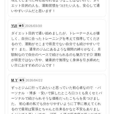
増えてしまった時も怒られるようなことはないので、ダイ
エット目的の人も、運動習慣をつけたい人も、安心して通
いやすいジムだと思います！
YUI
★5
2026/03/30
ダイエット目的で通い始めましたが、トレーナーさんが優
しく、自分に合ったトレーニングを考えて指導してくださ
るので、運動がそこまで得意でない自分でも続けやすいで
す！ また、通常のジムにあるような期間の縛りがなく、月
額制なので自分のペースで続けられるのも魅力です◎ 運動
が得意ではない方や、健康的で無理なく身体を引き締めた
い方におすすめのジムです！
M Y
★5
2026/04/22
ずっとジムに行ってみたいと思っていた初心者なので ・パ
ーソナル ・博多 ・安いで探したところ口コミも良くセミパ
ーソナルで続けられそうな価格だったこちらを見つけまし
た。 初心者の私でも分かりやすいように丁寧に教えてくれ
るので最初は緊張とちゃんと出来るかなと不安もありまし