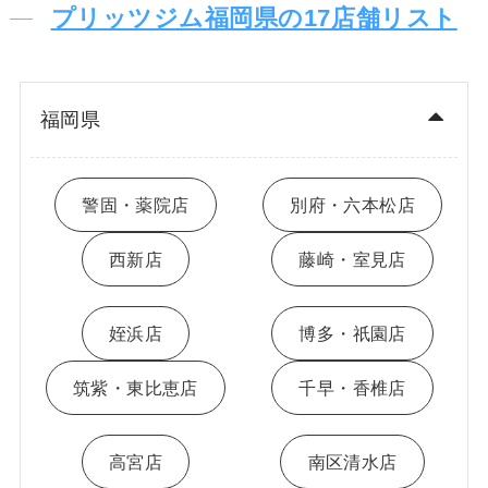
プリッツジム福岡県の17店舗リスト
福岡県
警固・薬院店
別府・六本松店
西新店
藤崎・室見店
姪浜店
博多・祇園店
筑紫・東比恵店
千早・香椎店
高宮店
南区清水店