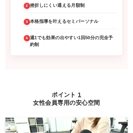
挫折しにくい通える月額制
2
本格指導を叶えるセミパーソナル
3
週1でも効果の出やすい1回50分の完全予
4
約制
ポイント
1
女性会員専用の安心空間