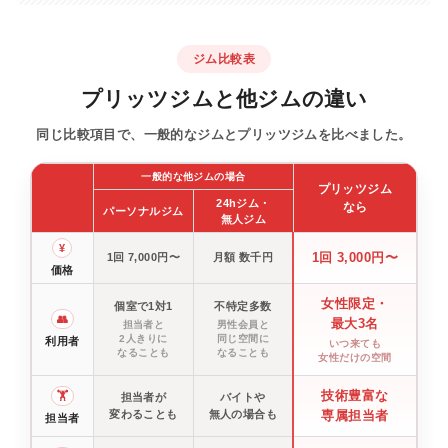
ジム比較表
プリッツジムと他ジムの違い
同じ比較項目で、一般的なジムとプリッツジムを比べました。
一般的な他ジムの場合
プリッツジム
24hジム・
なら
パーソナルジム
無人ジム
¥
1回 3,000円〜
1回 7,000円〜
月額 数千円
価格
女性限定・
個室で1対1
不特定多数
👥
最大3名
担当者と
男性会員と
2人きりに
同じ空間に
利用者
いつ来ても
なることも
なることも
女性だけの空間
技術豊富な
🏋️
担当者が
バイトや
変わることも
無人の場合も
専属担当者
担当者