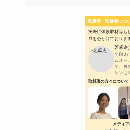
執筆者・監修者につ
実際に体験取材等も
成を心がけておりま
芝卓史(
全国3
ムオー
卒。展
シンも
取材班の方々について
メディア