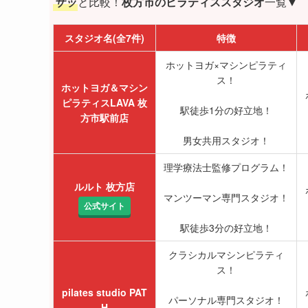
サッ
と比較！
枚方市のピラティススタジオ
一覧▼
スタジオ名(全7件)
特徴
ホットヨガ×マシンピラティ
ス！
ホットヨガ＆マシン
ピラティスLAVA 枚
駅徒歩1分の好立地！
方市駅前店
男女共用スタジオ！
理学療法士監修プログラム！
ルルト 枚方店
マンツーマン専門スタジオ！
公式サイト
駅徒歩3分の好立地！
クラシカルマシンピラティ
ス！
pilates studio PAT
パーソナル専門スタジオ！
H