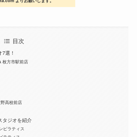
iasta.com よりお願いします。
目次
オ7選！
A 枚方市駅前店
ES 牧野高校前店
スタジオを紹介
ンピラティス
ピラティス