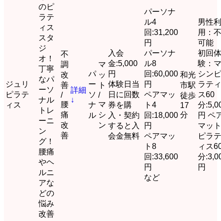
のピ
パーソナ
ラテ
ル4
男性
ィス
回:31,200
用：
スタ
円
可能
ジ
入会
パーソナ
初回
不
オ！
金:5,000
ル8
験：
調
マ
丁寧
パ
円
回:60,000
シン
改
ッ
和光
なパ
ジュリ
ー
体験日当
円
ラテ
善
ト
市駅
ーソ
詳細
ピラテ
ソ
日に回数
ペアマッ
ス60
/
/
徒歩
ナル
↓
腰
マ
ィス
ナ
券を購
ト4
分:5,0
17
トレ
痛
シ
分
ル
入・契約
回:18,000
円 ペ
ーニ
改
ン
すると入
円
マッ
ン
善
会金無料
ペアマッ
ピラ
グ！
ト8
ィス6
腰痛
回:33,600
分:3,0
やヘ
円
円
ルニ
など
アな
どの
悩み
改善