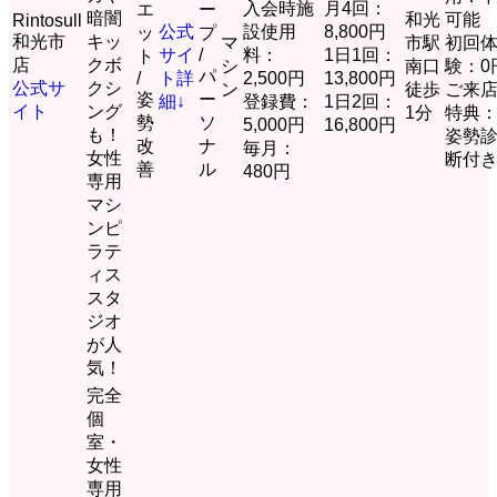
入会時施
月4回：
エ
ー
暗闇
和光
可能
Rintosull
公式
設使用
8,800円
ッ
プ
和光市
キッ
マ
市駅
初回
サイ
/
料：
1日1回：
ト
店
クボ
シ
南口
験：0
パ
/
ト
詳
2,500円
13,800円
公式サ
クシ
ン
徒歩
ご来
姿
ー
細↓
登録費：
1日2回：
イト
ング
1分
特典
勢
ソ
5,000円
16,800円
も！
姿勢
改
ナ
毎月：
女性
断付
善
ル
480円
専用
マシ
ンピ
ラテ
ィス
スタ
ジオ
が人
気！
完全
個
室・
女性
専用