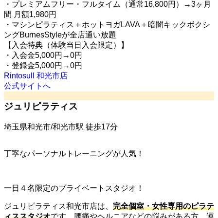
・プレミアムフリー・フルタイム（通常16,800円）→3ヶ月
間 月額1,980円
・マシンピラティス＋ホットヨガLAVA＋暗闇キックボクシ
ングBurnesStyleが全店通い放題
【入会特典（体験当日入会限定）】
・入会金5,000円→0円
・登録金5,000円→0円
Rintosull 和光市店
公式サイトへ
ジュリピラティス
埼玉県和光市/和光市駅 徒歩17分
丁寧なパーソナルトレーニングが人気！
一日４名限定のプライベートスタジオ！
ジュリピラティス和光市店は、
完全個室・女性専用のピラテ
ィススタジオ
です。腰痛やヘルニアなどの悩みがある方、運