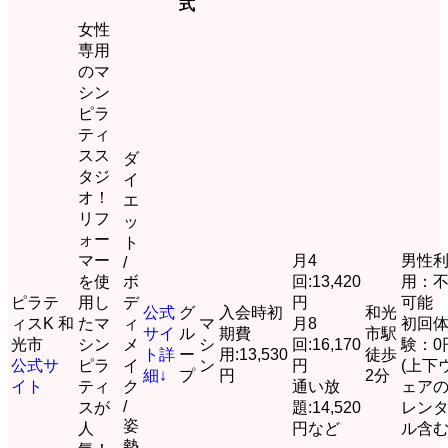
式
女性
専用
のマ
シン
ピラ
ティ
スス
ダ
タジ
イ
オ！
エ
リフ
ッ
ォー
ト
マー
月4
男性
/
を使
ボ
回:13,420
用：
ピラテ
用し
デ
円
可能
公式
グ
入会時初
和光
ィスK 和
たマ
ィ
マ
月8
初回
サイ
ル
期費
市駅
光市
シン
メ
シ
回:16,170
験：0
ト
詳
ー
用:13,530
徒歩
公式サ
ピラ
イ
ン
円
(上下
細↓
プ
円
2分
イト
ティ
ク
通い放
ェア
/
スが
題:14,520
レン
姿
人
円など
ル含む
勢