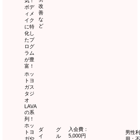
気！
改
ボデ
善
ィメ
な
イク
ど
に特
化し
たプ
ログ
ラム
が豊
富！
ホッ
トヨ
ガス
タジ
オ
LAVA
の系
列！
ホッ
入会費：
ダ
グ
トヨ
男性
5,000円
イ
ル
ガや
用：