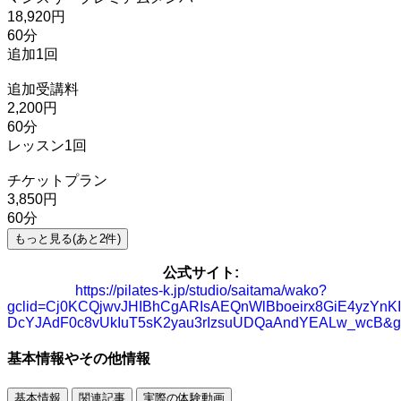
18,920円
60分
追加1回
追加受講料
2,200円
60分
レッスン1回
チケットプラン
3,850円
60分
もっと見る(あと
2
件)
公式サイト:
https://pilates-k.jp/studio/saitama/wako?
gclid=Cj0KCQjwvJHIBhCgARIsAEQnWlBboeirx8GiE4yzYnKIl
DcYJAdF0c8vUkIuT5sK2yau3rIzsuUDQaAndYEALw_wcB&gb
基本情報やその他情報
基本情報
関連記事
実際の体験動画