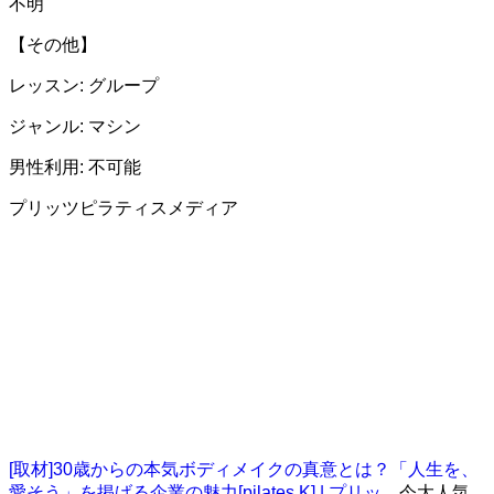
不明
【その他】
レッスン: グループ
ジャンル: マシン
男性利用: 不可能
プリッツピラティスメディア
[取材]30歳からの本気ボディメイクの真意とは？「人生を、
愛そう」を掲げる企業の魅力[pilates K] | プリッ...
今大人気