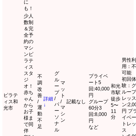
に
も！
少人
数制
＆完
全予
約の
マシ
ンピ
男性
ラテ
用：
ィス
可能
スタ
グ
プライベ
不
初回
ジ
ル
ート5
調
マ
験：
オ！
ー
和光
回:40,000
改
ッ
ルー
赤ち
プ
市駅
ピラテ
円
善
ト
レッ
/
ゃん
詳細
徒歩
ィス和
/
/
記載なし
グループ
パ
ン:2,0
↓
から
5〜
運
マ
光市
60分3
ー
円 プ
11
お子
動
シ
回:8,000
ソ
分
イベ
様ま
不
ン
円
ナ
トレ
で同
足
など
ル
ス
伴