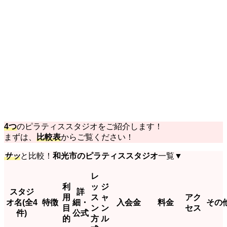
4つ
のピラティススタジオをご紹介します！
まずは、
比較表
からご覧ください！
サッ
と比較！
和光市のピラティススタジオ
一覧▼
レ
利
ッ
ジ
スタジ
詳
用
ス
ャ
アク
オ名(全4
特徴
細・
入会金
料金
その
目
ン
ン
セス
件)
公式
的
方
ル