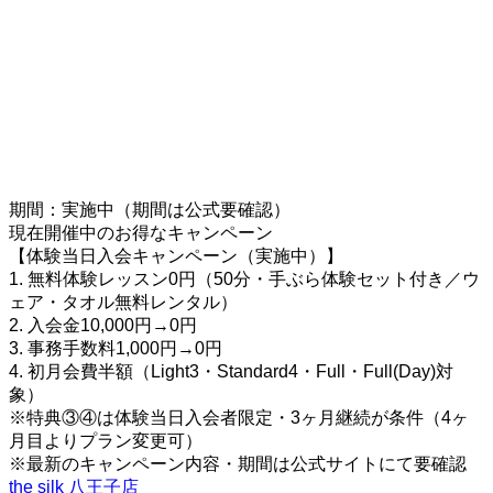
期間：実施中（期間は公式要確認）
現在開催中のお得なキャンペーン
【体験当日入会キャンペーン（実施中）】
1. 無料体験レッスン0円（50分・手ぶら体験セット付き／ウ
ェア・タオル無料レンタル）
2. 入会金10,000円→0円
3. 事務手数料1,000円→0円
4. 初月会費半額（Light3・Standard4・Full・Full(Day)対
象）
※特典③④は体験当日入会者限定・3ヶ月継続が条件（4ヶ
月目よりプラン変更可）
※最新のキャンペーン内容・期間は公式サイトにて要確認
the silk 八王子店