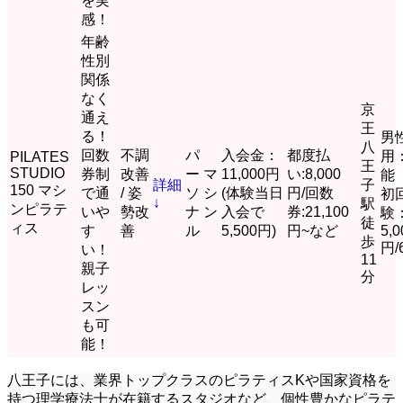
を実
感！
年齢
性別
関係
なく
京
通え
王
る！
男
八
回数
不調
パ
入会金：
都度払
用
PILATES
王
STUDIO
券制
改善
ー
マ
11,000円
い:8,000
能
詳細
子
150 マシ
で通
/ 姿
ソ
シ
(体験当日
円/回数
初
↓
駅
ンピラテ
いや
勢改
ナ
ン
入会で
券:21,100
験
徒
ィス
す
善
ル
5,500円)
円~など
5,0
歩
円/
い！
11
親子
分
レッ
スン
も可
能！
八王子には、業界トップクラスのピラティスKや国家資格を
持つ理学療法士が在籍するスタジオなど、個性豊かなピラテ