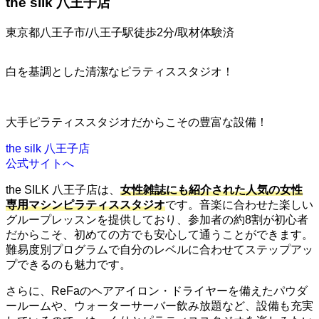
the silk 八王子店
東京都八王子市/八王子駅徒歩2分/取材体験済
白を基調とした清潔なピラティススタジオ！
大手ピラティススタジオだからこその豊富な設備！
the silk 八王子店
公式サイトへ
the SILK 八王子店は、
女性雑誌にも紹介された人気の女性
専用マシンピラティススタジオ
です。音楽に合わせた楽しい
グループレッスンを提供しており、参加者の約8割が初心者
だからこそ、初めての方でも安心して通うことができます。
難易度別プログラムで自分のレベルに合わせてステップアッ
プできるのも魅力です。
さらに、ReFaのヘアアイロン・ドライヤーを備えたパウダ
ールームや、ウォーターサーバー飲み放題など、設備も充実