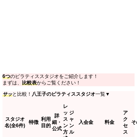
6つ
のピラティススタジオをご紹介します！
まずは、
比較表
からご覧ください！
サッ
と比較！
八王子のピラティススタジオ
一覧▼
レ
ッ
ジ
ア
詳
スタジオ
利用
ス
ャ
ク
特徴
細・
入会金
料金
そ
名(全6件)
目的
ン
ン
セ
公式
方
ル
ス