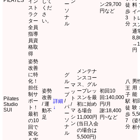
PILATES
イン
して
ン
ー
ン:29,700
徒
料
スト
くだ
ソ
円など
歩
イ
ラク
さ
ナ
3
ト
ター
い。
ル
分
ス
全員
通
指導
8,
員資
→1
格取
円
得
姿勢
改善
メンテナ
に特
グ
ンスコー
化！
男
ル
八
ス、グル
マ
担任
用
ー
王
姿勢
ープレッ
初回10
ッ
制サ
能
プ
子
改善
スンを最
回:140,000
ト
Pilates
ポー
/
初
詳細
駅
/ 運
初に始め
円/月
Studio
/
パ
ト！
↓
験
徒
SUI
マ
動不
る場合
謝:18,400
ー
最初
5,
歩
シ
足
11,000円
円~など
ソ
の10
7
(
ン
(当日入会
ナ
分
回で
析
の場合は
ル
変化
5,500円)