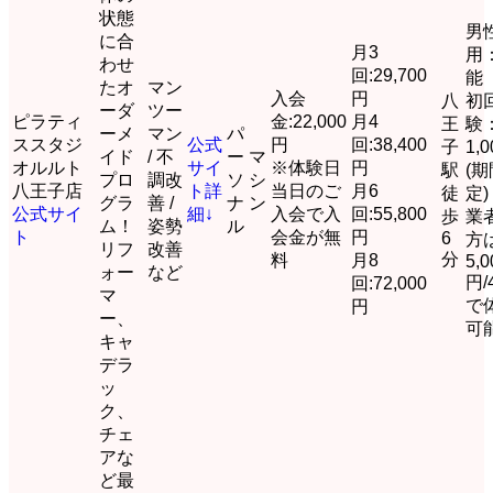
状態
男
に合
月3
用
わせ
回:29,700
能
たオ
マン
入会
円
八
初
ーダ
ツー
ピラティ
金:22,000
月4
王
験
ーメ
マン
パ
ススタジ
公式
円
回:38,400
子
1,
イド
/ 不
ー
マ
オルルト
サイ
※体験日
円
駅
(
プロ
調改
ソ
シ
八王子店
ト
詳
当日のご
月6
徒
定)
グラ
善 /
ナ
ン
公式サイ
細↓
入会で入
回:55,800
歩
業
ム！
姿勢
ル
ト
会金が無
円
6
方
リフ
改善
分
料
月8
5,0
ォー
など
円/
回:72,000
マ
で
円
ー、
可
キャ
デラ
ッ
ク、
チェ
アな
ど最