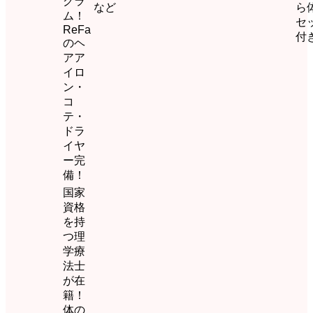
グラ
など
ら
ム！
セ
ReFa
付
のヘ
アア
イロ
ン・
コ
テ・
ドラ
イヤ
ー完
備！
国家
資格
を持
つ理
学療
法士
が在
籍！
体の