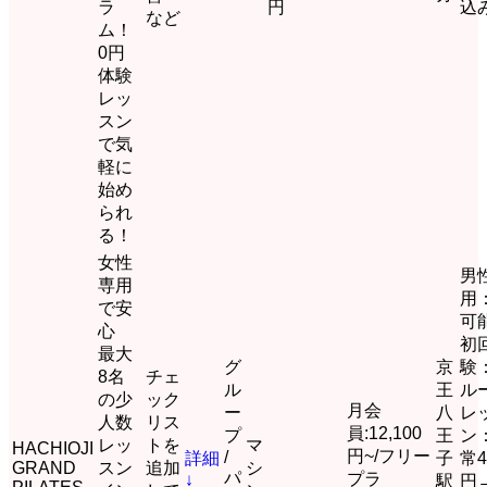
ラ
円
込
など
ム！
0円
体験
レッ
スン
で気
軽に
始め
られ
る！
女性
男
専用
用
で安
可
心
初
最大
グ
京
験
8名
チェ
ル
王
ル
の少
ック
月会
ー
八
レ
人数
リス
員:12,100
プ
王
ン
レッ
トを
マ
HACHIOJI
円~/フリー
/
詳細
子
常4
GRAND
スン
追加
シ
パ
プラ
↓
駅
円