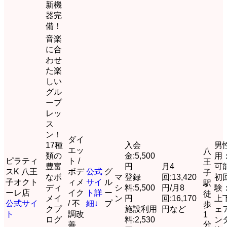
新機
器完
備！
音楽
に合
わせ
た楽
しい
グル
ープ
レッ
ス
ン！
ダイ
17種
入会
男
エッ
八
類の
金:5,500
用
ピラティ
ト /
王
豊富
円
月4
可
スK 八王
ボデ
公式
グ
子
なボ
マ
登録
回:13,420
初
子オクト
ィメ
サイ
ル
駅
ディ
シ
料:5,500
円/月8
験
ーレ店
イク
ト
詳
ー
徒
メイ
ン
円
回:16,170
上
公式サイ
/ 不
細↓
プ
歩
クプ
施設利用
円など
ェ
ト
調改
1
ログ
料:2,530
ン
分
善