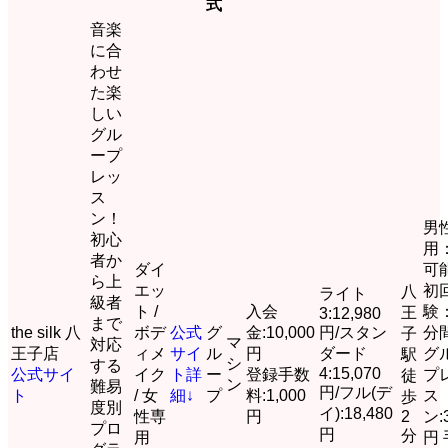
式
音楽
に合
わせ
た楽
しい
グル
ープ
レッ
ス
ン！
男
初心
用
者か
ダイ
可
ら上
エッ
初
八
ライト
級者
ト /
入会
験：
王
3:12,980
まで
the silk 八
ボデ
公式
グ
金:10,000
円/スタン
分
子
マ
対応
王子店
ィメ
サイ
ル
円
ダード
グ
駅
シ
する
4:15,070
公式サイ
イク
ト
詳
ー
登録手数
プ
徒
ン
難易
円/フル(デ
ト
/ 女
細↓
プ
料:1,000
ス
歩
度別
イ):18,480
性専
円
2
ン:
プロ
円
分
用
円