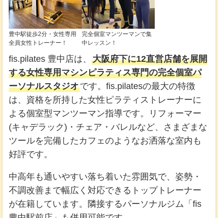
豊中駅徒歩2分・女性専用
完全個室マンツーマンで集
全員女性トレーナー！
中レッスン！
fis.pilates 豊中店は、
大阪府下に12直営店舗を展開
する女性専用マシンピラティス専門の完全個室パ
ーソナルスタジオ
です。fis.pilatesの最大の特徴
は、資格を所持した女性ピラティストレーナーに
よる個室型マンツーマン指導です。リフォーマー
(キャデラック)・チェア・バレルなど、さまざまな
ツールを完備したカフェのようなお洒落な室内も
好評です。
中高年も通いやすい落ち着いた雰囲気で、姿勢・
不調改善まで幅広く対応できるトップトレーナー
が在籍しています。隣接するパーソナルジム「fis
豊中駅前店」も併用可能です。