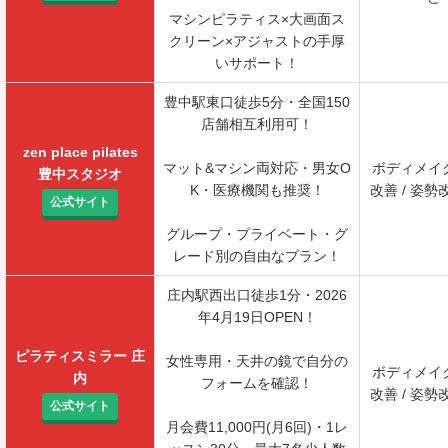
マシンピラティス×大画面ス
クリーン×アジャストの手厚
いサポート！
豊中駅東口徒歩5分・全国150
店舗相互利用可！
zen place pilates
マット&マシン両対応・男女O
ボディメイク
豊中スタジオ
K・医療機関も推奨！
改善 / 姿勢
公式サイト
グループ・プライベート・グ
レード別の自由なプラン！
庄内駅西出口徒歩1分・2026
年4月19日OPEN！
ピラティスミラー 庄
女性専用・天井の鏡で自分の
ボディメイク
内
フォームを確認！
改善 / 姿勢
公式サイト
月会費11,000円(月6回)・1レ