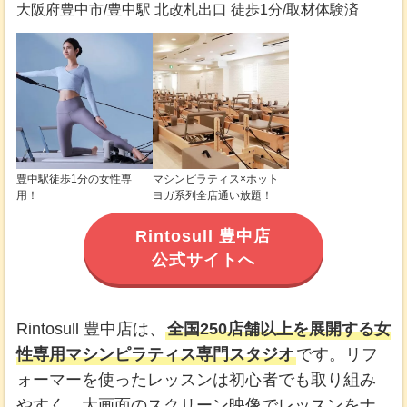
大阪府豊中市/豊中駅 北改札出口 徒歩1分/取材体験済
豊中駅徒歩1分の女性専
マシンピラティス×ホット
用！
ヨガ系列全店通い放題！
Rintosull 豊中店
公式サイトへ
Rintosull 豊中店は、
全国250店舗以上を展開する女
性専用マシンピラティス専門スタジオ
です。リフ
ォーマーを使ったレッスンは初心者でも取り組み
やすく、大画面のスクリーン映像でレッスンをナ