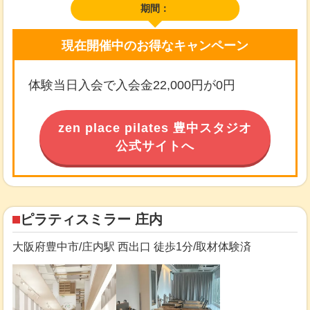
期間：
現在開催中のお得なキャンペーン
体験当日入会で入会金22,000円が0円
zen place pilates 豊中スタジオ
公式サイトへ
ピラティスミラー 庄内
大阪府豊中市/庄内駅 西出口 徒歩1分/取材体験済