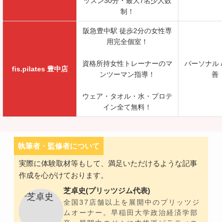
ッスン30分・最大7名少人数
制！
阪急豊中駅 徒歩2分の女性専
用完全個室！
資格所持女性トレーナーのマ
パーソナル 
fis.pilates 豊中店
ンツーマン指導！
善
ウェア・タオル・水・プロテ
イン全て無料！
執筆者・監修者について
実際に体験取材等もして、満足いただけるような記事
作成を心がけております。
芝卓史(プリッツジム代表)
全国37店舗以上を展開中のプリッツジ
ムオーナー。早稲田大学政治経済学部