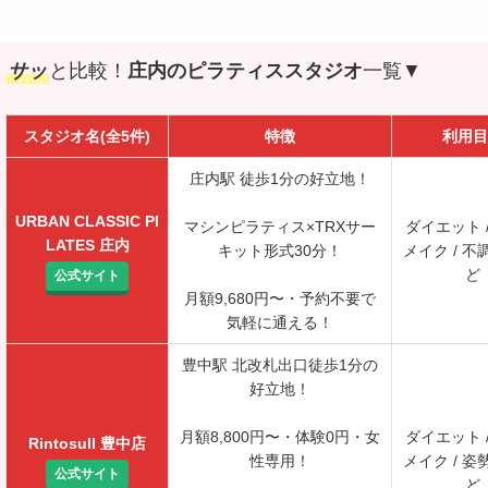
サッ
と比較！
庄内のピラティススタジオ
一覧▼
スタジオ名(全5件)
特徴
利用目
庄内駅 徒歩1分の好立地！
URBAN CLASSIC PI
マシンピラティス×TRXサー
ダイエット 
LATES 庄内
キット形式30分！
メイク / 不
ど
公式サイト
月額9,680円〜・予約不要で
気軽に通える！
豊中駅 北改札出口徒歩1分の
好立地！
月額8,800円〜・体験0円・女
ダイエット 
Rintosull 豊中店
性専用！
メイク / 姿
公式サイト
ど