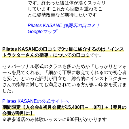
です。終わった後は体が凄くスッキリ
しています これから回数を重ねるご
とに姿勢改善など期待したいです！
Pilates KASANE 静岡店の口コミ｜
Googleマップ
Pilates KASANEの口コミで3つ目に紹介するのは「インス
トラクターさんの指導」についての口コミ
です。
セミパーソナル形式のクラスも多いためか「しっかりとフォ
ームを見てくれる」「細かく丁寧に教えてくれるので初心者
も安心」といった評判が目立ち、総合的にインストラクター
さんの指導に対しても満足されている方が多い印象を受けま
した。
Pilates KASANEの公式サイトへ
期間限定【入会金&初月会費が15,400円～→0円】+【翌月の
会費が割引に】
※表参道店のみ体験レッスンに980円がかかります